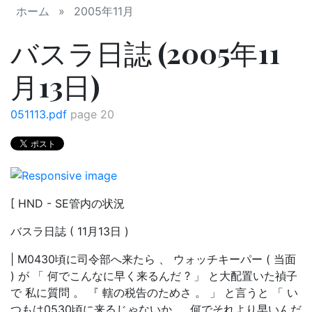
ホーム
»
2005年11月
バスラ日誌 (2005年11
月13日)
051113.pdf
page 20
[ HND - SE管内の状況
バスラ日誌 ( 11月13日 )
| M0430頃に司令部へ来たら 、 ウォッチキーパー ( 当面
) が 「 何でこんなに早く来るんだ ? 」 と大配置いた禎子
で 私に質問 。 『 轄の税告のためさ 。 」 と言うと 「 い
つもは0530頃に来るじゃないか 。 何でそれより早いんだ