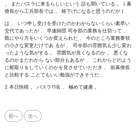
、 またバスラに来るらしいという 話も聞いている 。 ( 幕
僚長から工兵部長では 、 格下げになると思うのだが )
は 、 いつ申し受けを受けたのかわからないくらい素早い
交代であったが 、 早速師団 司令部の業務を仕切って 、
既にやり方をいくつか変えられた 。 今のところ業務要領
の小さな変更だけであ るが 、 司令部の雰囲気も少し変わ
ったような気がする 。 雰囲気が良くなるのか 、 悪くな
るのかまだわから ない部分もあるが 、 これからどのよう
に舵取りをしていくのかを見させていただき 、 前幕僚長
と比較する ことでもいい勉強ができそうだ 。
2 本日快晴 。 バスラ11名 、 極めて健康 。
前へ
次へ