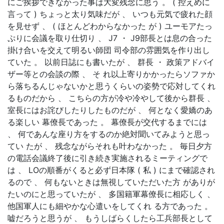
にご挨拶できなかった事は大変残念に思う 。 ( 控えめに
言って ) ちょっと太り気味だが 、 いつも元気で疲れた顔
を見せず 、 ( ほとんどわからなかった が ) ユーモアたっ
ぷりに会議を取り仕切り 、 J7 ・ J9部長とは息の合った
掛け合いを交えて明るい師団 司令部の雰囲気を作り出し
ていた 。 以前日誌にも書いたが 、 群長 ・ 政策アドバイ
ザー等との会談の際 、 そ れ以上寄りかかったらソファか
ら落ちるんじゃないかと思うくらいの姿勢で応対してくれ
るものだから 、 こちらの方が冷や冷やして後から群長 、
室長にはお詫びしたりしたものだが 、 何となく愛嬌のあ
る楽しい 幕僚長であった 。 幕僚長が交代するまでには
、 何であんな座り方をするのか絶対聞いてみようと思っ
てい たが 、 残念ながらそれも叶わなかった 。 毎日夕方
の電話会議終了後に引き続き実施されるミーティングで
は 、 LOの順番がくると必ず日本隊 ( 私 ) にまで確認され
るので 、 何もないときは無視していただいた方 がありが
たいのにと思っていたが 、 多国籍軍幕僚長に相応しく 、
他国軍人にも細やかな心遣いをしてくれ る方であった 。
嘘だろうと思うが 、 もうしばらくしたら工兵部長として