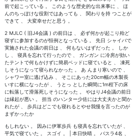
前で起こっている 。 このような歴史的な出来事に 、 ほ
んのちっぽけな役割ではあっても 、 関わりを持 つことが
できて 、 大変幸せだと思う 。
2 MJLC ( 旧J4会議 ) の前日は 、 必ず何かが起こり殆ど
寝ずに参加するのが恒例となっている 。 先日 シャイバで
実施された会議の前日は 、 何もないはずだった 。 しか
し 、 寝具を忘れて行ったので 、 ガンガン に冷房が効い
たテントで何もかけずに簡易ベッドに寝ていると 、 凍死
しそうになって寝られなかった 。 あ んまり寒いので 、
シャワー室に逃げ込み 、 そこにあった20cm幅の木製長
いすに横になったが 、 うとっ とした瞬間に1m程下の床
に転落して滑落死しそうになった 。 やはりJ4会議の前日
は縁起が悪い 。 担当 のハンター少佐には大丈夫かと聞か
れたが 、 歩兵はどこでも寝れるとやせ我慢を言ったのが
まずかったか
もしれない 。 因みに伊軍歩兵 も寝具を忘れていたが 、
平気で寝ていた 。 スゴイ 。 | 本日快晴 。 バスラ4名 、