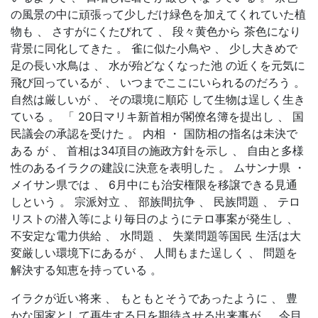
の風景の中に頑張って少しだけ緑色を加えてくれていた植
物も 、 さすがにくたびれて 、 段々黄色から 茶色になり
背景に同化してきた 。 雀に似た小鳥や 、 少し大きめで
足の長い水鳥は 、 水が殆どなくなった池 の近くを元気に
飛び回っているが 、 いつまでここにいられるのだろう 。
自然は厳しいが 、 その環境に順応 して生物は逞しく生き
ている 。 「 20日マリキ新首相が閣僚名簿を提出し 、 国
民議会の承認を受けた 。 内相 ・ 国防相の指名は未決で
ある が 、 首相は34項目の施政方針を示し 、 自由と多様
性のあるイラクの建設に決意を表明した 。 ムサンナ県 ・
メイサン県では 、 6月中にも治安権限を移譲できる見通
しという 。 宗派対立 、 部族間抗争 、 民族問題 、 テロ
リストの潜入等により毎日のようにテロ事案が発生し 、
不安定な電力供給 、 水問題 、 失業問題等国民 生活は大
変厳しい環境下にあるが 、 人間もまた逞しく 、 問題を
解決する知恵を持っている 。
イラクが近い将来 、 もともとそうであったように 、 豊
かな国家として再生する日を期待させる出来事が 、 今目